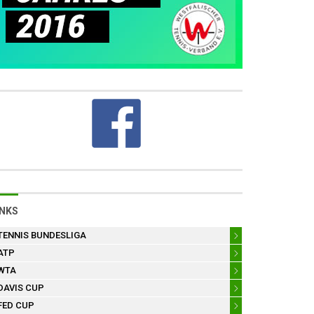
INKS
TENNIS BUNDESLIGA
ATP
WTA
DAVIS CUP
FED CUP