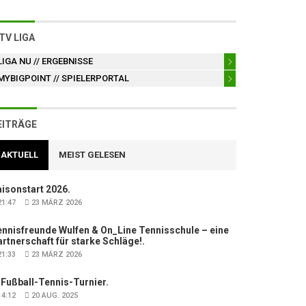
TV LIGA
LIGA NU
// ERGEBNISSE
MYBIGPOINT
// SPIELERPORTAL
EITRÄGE
AKTUELL
MEIST GELESEN
isonstart 2026.
1:47
23 MÄRZ 2026
nnisfreunde Wulfen & On_Line Tennisschule – eine
rtnerschaft für starke Schläge!.
1:33
23 MÄRZ 2026
 Fußball-Tennis-Turnier.
4:12
20 AUG. 2025