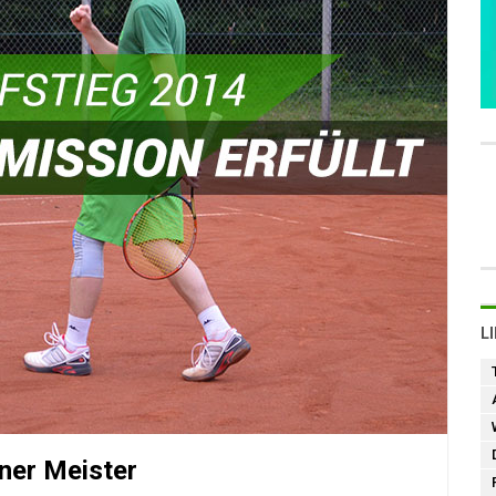
L
ner Meister