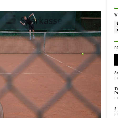
W
B
Sa
2
Te
Pa
2
2.
1