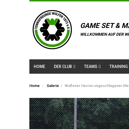
GAME SET & M
WILLKOMMEN AUF DER W
HOME
DER CLUB
TEAMS
TRAINING
Home
Galerie
/
Wulfener Herren ungeschlagener Mei