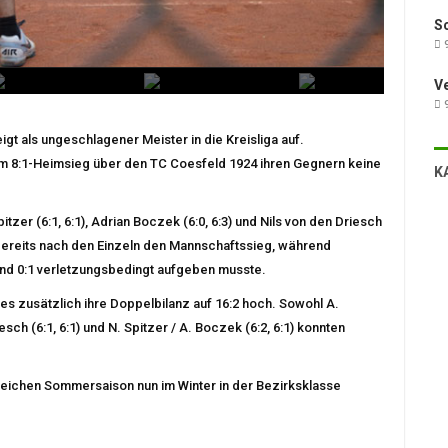
Sc
9
V
9
gt als ungeschlagener Meister in die Kreisliga auf.
im 8:1-Heimsieg über den TC Coesfeld 1924 ihren Gegnern keine
K
 Spitzer (6:1, 6:1), Adrian Boczek (6:0, 6:3) und Nils von den Driesch
t bereits nach den Einzeln den Mannschaftssieg, während
und 0:1 verletzungsbedingt aufgeben musste.
s zusätzlich ihre Doppelbilanz auf 16:2 hoch. Sowohl A.
iesch (6:1, 6:1) und N. Spitzer / A. Boczek (6:2, 6:1) konnten
reichen Sommersaison nun im Winter in der Bezirksklasse