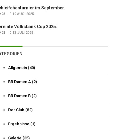
hleifchenturnier im September.
:23
19 AUG. 2025
ereinte Volksbank Cup 2025.
:21
13 JULI 2025
ATEGORIEN
Allgemein
(40)
BR Damen A
(2)
BR Damen B
(2)
Der Club
(82)
Ergebnisse
(1)
Galerie
(35)