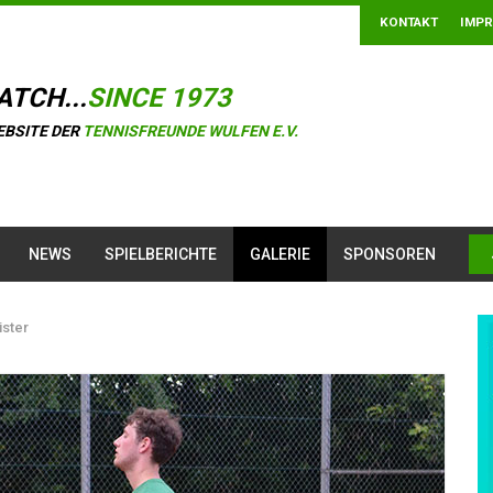
KONTAKT
IMP
ATCH...
SINCE 1973
EBSITE DER
TENNISFREUNDE WULFEN E.V.
NEWS
SPIELBERICHTE
GALERIE
SPONSOREN
ster