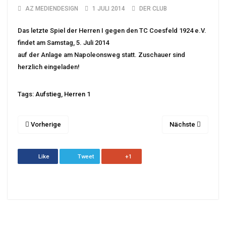
AZ MEDIENDESIGN
1 JULI 2014
DER CLUB
Das letzte Spiel der Herren I gegen den TC Coesfeld 1924 e.V.
findet am Samstag, 5. Juli 2014
auf der Anlage am Napoleonsweg statt. Zuschauer sind
herzlich eingeladen!
Tags:
Aufstieg
,
Herren 1
Vorherige
Nächste
Like
Tweet
+1