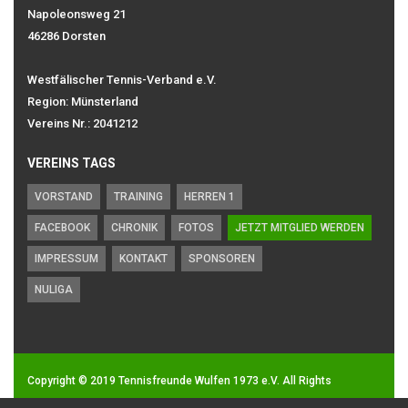
Napoleonsweg 21
46286 Dorsten
Westfälischer Tennis-Verband e.V.
Region: Münsterland
Vereins Nr.: 2041212
VEREINS TAGS
VORSTAND
TRAINING
HERREN 1
FACEBOOK
CHRONIK
FOTOS
JETZT MITGLIED WERDEN
IMPRESSUM
KONTAKT
SPONSOREN
NULIGA
Copyright © 2019
Tennisfreunde Wulfen 1973 e.V.
All Rights