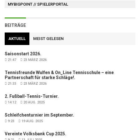
MYBIGPOINT
// SPIELERPORTAL
BEITRÄGE
AKTUELL
MEIST GELESEN
Saisonstart 2026.
21:47
23 MÄRZ 2026
Tennisfreunde Wulfen & On_Line Tennisschule – eine
Partnerschaft für starke Schläge!.
21:33
23 MÄRZ 2026
2. Fußball-Tennis-Turnier.
14:12
20 AUG. 2025
Schleifchenturnier im September.
9:23
19 AUG. 2025
Vereinte Volksbank Cup 2025.
9:21
13 JULI 2025