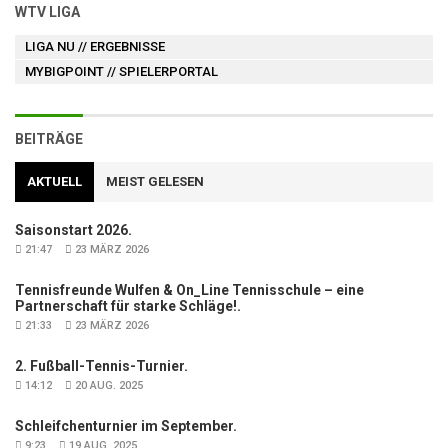
WTV LIGA
LIGA NU
// ERGEBNISSE
MYBIGPOINT
// SPIELERPORTAL
BEITRÄGE
AKTUELL
MEIST GELESEN
Saisonstart 2026.
21:47
23 MÄRZ 2026
Tennisfreunde Wulfen & On_Line Tennisschule – eine
Partnerschaft für starke Schläge!.
21:33
23 MÄRZ 2026
2. Fußball-Tennis-Turnier.
14:12
20 AUG. 2025
Schleifchenturnier im September.
9:23
19 AUG. 2025