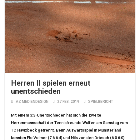
Herren II spielen erneut
unentschieden
AZ MEDIENDESIGN
27 FEB. 2019
SPIELBERICHT
Mit einem 3:3-Unentschieden hat sich die zweite
Herrenmannschaft der Tennisfreunde Wulfen am Samstag vom
TC Havixbeck getrennt. Beim Auswärtsspiel in Münsterland
konnten Flo Volmer (7:6 6:4) und Nils von den Driesch (6:0 6:0)